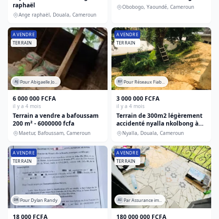
raphaël
Obobogo, Yaoundé, Cameroun
Bureau
Ange raphaël, Douala, Cameroun
Boutique
A VENDRE
A VENDRE
Meublés
TERRAIN
TERRAIN
Terrain
Immeuble
Tous
Pour Abigaelle Jo...
Pour Réseaux Fiab...
AJ
RF
6 000 000 FCFA
3 000 000 FCFA
il y a 4 mois
il y a 4 mois
Voir 22 résultat(s)
Terrain a vendre a bafoussam
Terrain de 300m2 légèrement
200 m² - 6000000 fcfa
accidenté nyalla nkolbong à
200m2 du goudron titre global
Maetur, Bafoussam, Cameroun
Nyalla, Douala, Cameroun
( certificat de vente )
A VENDRE
A VENDRE
TERRAIN
TERRAIN
Pour Dylan Randy
Par Assurance im...
DR
AI
18 000 FCFA
180 000 000 FCFA