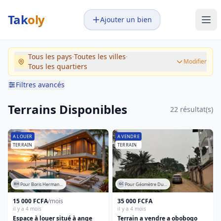
Tak
oly
Ajouter un bien
Votre budget
Pays
Tous les pays
·
Toutes les villes
·
–
Tous les pays
Modifier
Tous les quartiers
Montants en XAF
Filtres avancés
Ville
Transaction
Toutes les villes
Terrains Disponibles
22 résultat(s)
Tous
A vendre
Quartier
A LOUER
A VENDRE
A louer
TERRAIN
TERRAIN
Tous les quartiers
Type de bien
Maison
Pour Boris Herman...
Pour Géomètre Du...
BH
GC
Appartement
15 000 FCFA
/mois
35 000 FCFA
Studio
il y a 4 mois
il y a 4 mois
Chambre
Espace à louer situé à ange
Terrain a vendre a obobogo