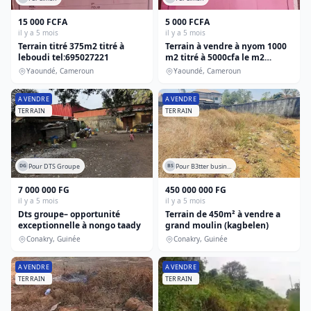
15 000 FCFA
5 000 FCFA
il y a 5 mois
il y a 5 mois
Terrain titré 375m2 titré à
Terrain à vendre à nyom 1000
leboudi tel:695027221
m2 titré à 5000cfa le m2
tel:695027221
Yaoundé, Cameroun
Yaoundé, Cameroun
A VENDRE
A VENDRE
TERRAIN
TERRAIN
Pour DTS Groupe
Pour B3tter busin...
DG
BS
7 000 000 FG
450 000 000 FG
il y a 5 mois
il y a 5 mois
Dts groupe– opportunité
Terrain de 450m² à vendre a
exceptionnelle à nongo taady
grand moulin (kagbelen)
Conakry, Guinée
Conakry, Guinée
A VENDRE
A VENDRE
TERRAIN
TERRAIN