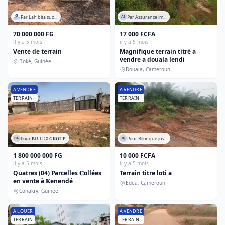
Par Lah bita suo...
Par Assurance im...
AI
70 000 000 FG
17 000 FCFA
il y a 5 mois
il y a 5 mois
Vente de terrain
Magnifique terrain titré a
vendre a douala lendi
Boké, Guinée
Douala, Cameroun
A VENDRE
A VENDRE
TERRAIN
TERRAIN
Pour 𝐁UILDX 𝐆𝐑𝐎𝐔𝐏
Pour Bilongue jos...
𝐁𝐆
BJ
1 800 000 000 FG
10 000 FCFA
il y a 5 mois
il y a 5 mois
Quatres (04) 𝐏arcelles 𝐂ollées
Terrain titre loti a
en vente à 𝐊enendé
Edea, Cameroun
Conakry, Guinée
A LOUER
A VENDRE
TERRAIN
TERRAIN