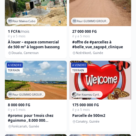
Pour Maëva Cubo
Pour GUIMMO GROUP...
MC
GS
1 FCFA
/mois
27 000 000 FG
il y a 5 mois
il y a 5 mois
À louer – espace commercial
#offre de #parcelles à
de 500 m² à logpom bassong
#belle_vue_zagopé_clinique
Douala, Cameroun
Nzérékoré, Guinée
A VENDRE
A VENDRE
TERRAIN
TERRAIN
Pour GUIMMO GROUP...
Par Keamou Cyril...
GS
8 000 000 FG
175 000 000 FG
il y a 5 mois
il y a 5 mois
#promo: pour 1mois chez
Parcelle de 500m2
#guimmo , 8.000 000
Conakry, Guinée
gnf/parcelle à #forécariah à
Forécariah, Guinée
allasoyah précisément à pont
fangné juste à 100m du