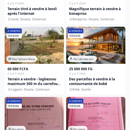
il y a 4 mois
il y a 5 mois
Terrain titré à vendre à lendi
Magnifique terrain à vendre à
après l'internat
bonapriso
Lendi, Douala, Cameroun
Bonapriso, Douala, Cameroun
A VENDRE
A VENDRE
TERRAIN
TERRAIN
Pour Sylvane Bong
Par Lah bita suo...
SB
60 000 FCFA
25 000 000 FG
il y a 5 mois
il y a 5 mois
Terrain a vendre - logbessou
Des parcelles à vendre à la
maximum 300 m du carrefour
contournante de boké
logbessou a droite venant de
Logpom, Douala, Cameroun
Boké, Guinée
logpom.
A VENDRE
A VENDRE
TERRAIN
TERRAIN
Par simon
Par simon
SI
SI