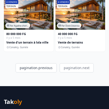
A VENDRE
A VENDRE
goudron
TERRAIN
TERRAIN
Par Agathe cheri...
Par Doré Odanou
AC
DO
80 000 000 FG
40 000 000 FG
il y a 5 mois
il y a 5 mois
Vente d'un terrain à lola ville
Vente de terrains
Conakry, Guinée
Conakry, Guinée
pagination.previous
pagination.next
Tak
oly