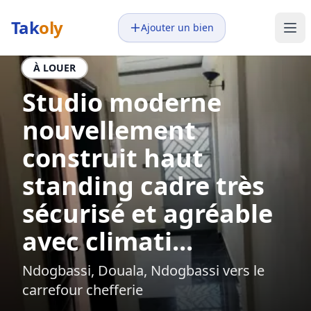
Tak
oly
Ajouter un bien
À LOUER
Studio moderne
nouvellement
construit haut
standing cadre très
sécurisé et agréable
avec climati...
Ndogbassi, Douala, Ndogbassi vers le
carrefour chefferie