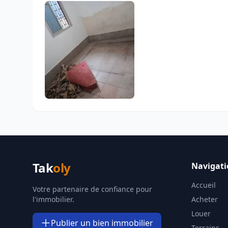
Tak
oly
Navigati
Accueil
Votre partenaire de confiance pour
l'immobilier.
Acheter
Louer
Publier un bien immobilier
Terrains