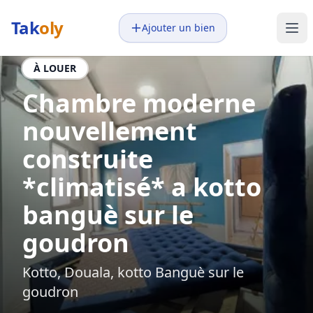
Tak
oly
Ajouter un bien
À LOUER
Chambre moderne
nouvellement
construite
*climatisé* a kotto
banguè sur le
goudron
Kotto, Douala, kotto Banguè sur le
goudron