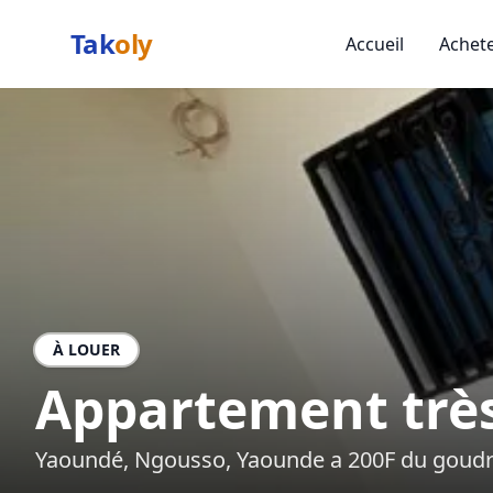
Tak
oly
Accueil
Achet
À LOUER
Appartement très
Yaoundé, Ngousso, Yaounde a 200F du goud