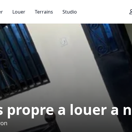
er
Louer
Terrains
Studio
 propre a louer a 
ron