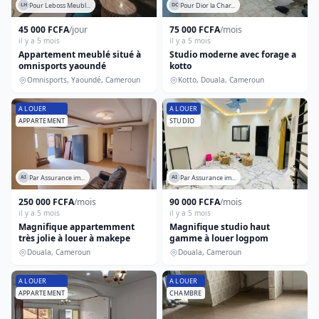
Pour Leboss Meubl...
Pour Dior la Char...
LH
DC
45 000 FCFA
/jour
75 000 FCFA
/mois
il y a 5 mois
il y a 5 mois
Appartement meublé situé à
Studio moderne avec forage a
omnisports yaoundé
kotto
Omnisports, Yaoundé, Cameroun
Kotto, Douala, Cameroun
A LOUER
A LOUER
APPARTEMENT
STUDIO
Par Assurance im...
Par Assurance im...
AI
AI
250 000 FCFA
/mois
90 000 FCFA
/mois
il y a 5 mois
il y a 5 mois
Magnifique appartemment
Magnifique studio haut
très jolie à louer à makepe
gamme à louer logpom
Douala, Cameroun
Douala, Cameroun
A LOUER
A LOUER
APPARTEMENT
CHAMBRE