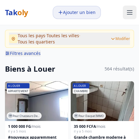
Tak
oly
Ajouter un bien
Votre budget
Pays
Tous les pays
·
Toutes les villes
·
–
Tous les pays
Modifier
Tous les quartiers
Montants en XAF
Filtres avancés
Ville
Transaction
Toutes les villes
Biens à Louer
564 résultat(s)
Tous
A vendre
Quartier
A LOUER
A LOUER
A louer
APPARTEMENT
CHAMBRE
Tous les quartiers
Type de bien
Maison
Pour Chasseurs De...
Pour Davpat IMMO
CB
DI
Appartement
1 000 000 FG
/mois
35 000 FCFA
/mois
Studio
il y a 5 mois
il y a 5 mois
Chambre
#nouveaux apparemment
Grande chambre moderne à