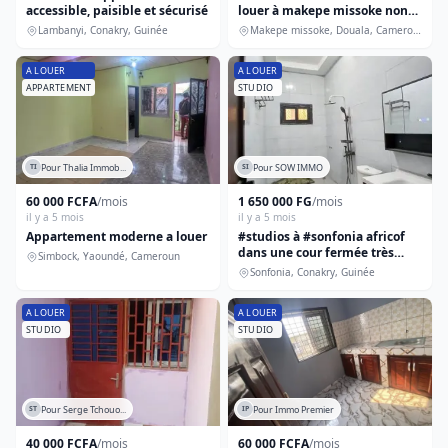
accessible, paisible et sécurisé
louer à makepe missoke non
Bureau
loin de bocom
Lambanyi, Conakry, Guinée
Makepe missoke, Douala, Cameroun
Boutique
A LOUER
A LOUER
Meublés
APPARTEMENT
STUDIO
Terrain
Immeuble
Tous
Pour Thalia Immob...
Pour SOW IMMO
TI
SI
60 000 FCFA
/mois
1 650 000 FG
/mois
il y a 5 mois
il y a 5 mois
Voir 564 résultat(s)
Appartement moderne a louer
#studios à #sonfonia africof
dans une cour fermée très
Simbock, Yaoundé, Cameroun
accessible
Sonfonia, Conakry, Guinée
A LOUER
A LOUER
STUDIO
STUDIO
Pour Serge Tchouo...
Pour Immo Premier
ST
IP
40 000 FCFA
/mois
60 000 FCFA
/mois