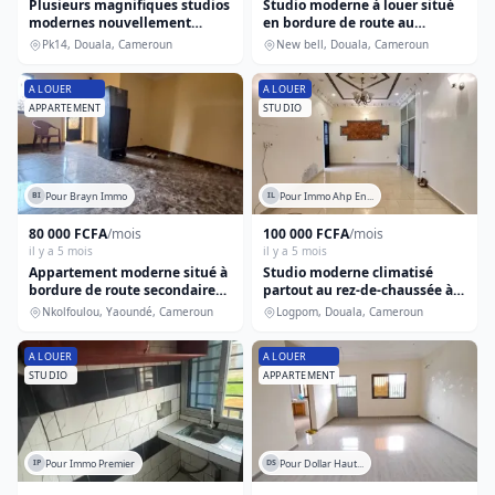
Plusieurs magnifiques studios
Studio moderne à louer situé
modernes nouvellement
en bordure de route au
construits à pk14. 200f de la
goudron
Pk14, Douala, Cameroun
New bell, Douala, Cameroun
route
A LOUER
A LOUER
APPARTEMENT
STUDIO
Pour Brayn Immo
Pour Immo Ahp En...
BI
IL
80 000 FCFA
/mois
100 000 FCFA
/mois
il y a 5 mois
il y a 5 mois
Appartement moderne situé à
Studio moderne climatisé
bordure de route secondaire
partout au rez-de-chaussée à
goudronnée
logpom carrefour express
Nkolfoulou, Yaoundé, Cameroun
Logpom, Douala, Cameroun
A LOUER
A LOUER
STUDIO
APPARTEMENT
Pour Immo Premier
Pour Dollar Haut...
IP
DS