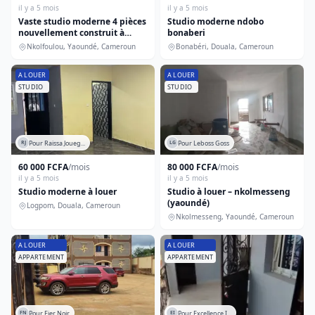
il y a 5 mois
il y a 5 mois
Vaste studio moderne 4 pièces
Studio moderne ndobo
nouvellement construit à
bonaberi
nkolfoulou accès bitumé moto
Nkolfoulou, Yaoundé, Cameroun
Bonabéri, Douala, Cameroun
200f
A LOUER
A LOUER
STUDIO
STUDIO
Pour Raissa Joueg...
Pour Leboss Goss
RJ
LG
60 000 FCFA
/mois
80 000 FCFA
/mois
il y a 5 mois
il y a 5 mois
Studio moderne à louer
Studio à louer – nkolmesseng
(yaoundé)
Logpom, Douala, Cameroun
Nkolmesseng, Yaoundé, Cameroun
A LOUER
A LOUER
APPARTEMENT
APPARTEMENT
Pour Fier Noir
Pour Excellence I...
FN
EI