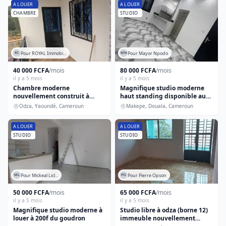
A LOUER
A LOUER
CHAMBRE
STUDIO
Pour ROYAL Immobi...
Pour Mayor Npodo
RI
MN
40 000 FCFA
/mois
80 000 FCFA
/mois
il y a 5 mois
il y a 5 mois
Chambre moderne
Magnifique studio moderne
nouvellement construit à
haut standing disponible au
louer dans la barrière
1er étage
Odza, Yaoundé, Cameroun
Makepe, Douala, Cameroun
A LOUER
A LOUER
STUDIO
STUDIO
Pour Mickeal Licl...
Pour Pierre Opson
ML
PO
50 000 FCFA
/mois
65 000 FCFA
/mois
il y a 5 mois
il y a 5 mois
Magnifique studio moderne à
Studio libre à odza (borne 12)
louer à 200f du goudron
immeuble nouvellement