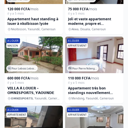
120 000 FCFA
/mois
75 000 FCFA
/mois
il y a 5 mois
il y a 5 mois
Appartement haut standing à
Joli et vaste appartement
louer à nkolbisson lycée
moderne, propre et
entièrement staffé
Nkolbisson, Yaoundé, Cameroun
Akwa, Douala, Cameroun
A LOUER
A LOUER
MAISON
APPARTEMENT
Pour Leboss Lebos...
Pour Pierre Ndeng...
LL
PN
600 000 FCFA
/mois
110 000 FCFA
/mois
il y a 5 mois
il y a 5 mois
𝗩𝗜𝗟𝗟𝗔 𝗔̀ 𝗟𝗢𝗨𝗘𝗥 –
Appartement très bon
𝗢𝗠𝗡𝗜𝗦𝗣𝗢𝗥𝗧𝗦, 𝗬𝗔𝗢𝗨𝗡𝗗𝗘
standings nouvellement
construit
𝗢𝗠𝗡𝗜𝗦𝗣𝗢𝗥𝗧𝗦, Yaoundé, Cameroun
Mendong, Yaoundé, Cameroun
A LOUER
A LOUER
APPARTEMENT
APPARTEMENT