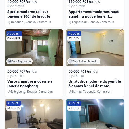
40 000 FCFA
/mois
150 000 FCFA
/mois
il y a 5 mois
il y a 5 mois
Studio moderne rail sur
Appartement modernes haut-
pavees à 100f de la route
standing nouvellement
construit à logbessou
Bonaberi, Douala, Cameroun
Logbessou, Douala, Cameroun
A LOUER
A LOUER
CHAMBRE
STUDIO
Pour Ngc Immo
Pour Leking Immob...
NI
LI
50 000 FCFA
/mois
50 000 FCFA
/mois
il y a 5 mois
il y a 5 mois
Vaste chambre moderne à
Un studio moderne disponible
louer à ndogbong
à damas à 150f de moto
Ndogbong, Douala, Cameroun
Damas, Yaoundé, Cameroun
A LOUER
A LOUER
MEUBLÉS
STUDIO