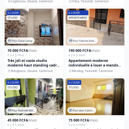
construit avec gardien
Logbessou, Douala, Cameroun
Odza, Yaoundé, Cameroun
A LOUER
A LOUER
STUDIO
APPARTEMENT
Pour Oscar Leroy
Pour Fabrice Asso...
OL
FA
70 000 FCFA
/mois
190 000 FCFA
/mois
il y a 5 mois
il y a 5 mois
Très joli et vaste studio
Appartement moderne
moderne haut standing cadre
individuelle à louer a mendog
hautement sécurisé et
bordure de route principale
Ndogbassi, Douala, Cameroun
Mendog, Yaoundé, Cameroun
agréable
A LOUER
A LOUER
STUDIO
STUDIO
Pour Rachelle Mél...
Pour Jean Calvin...
RN
JP
45 000 FCFA
/mois
75 000 FCFA
/mois
il y a 5 mois
il y a 5 mois