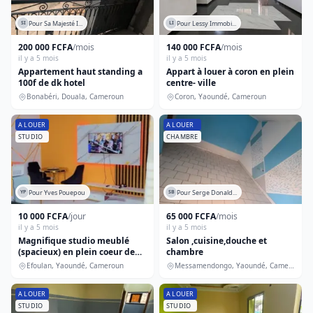
Pour Sa Majesté I...
Pour Lessy Immobi...
SI
LI
200 000 FCFA
/mois
140 000 FCFA
/mois
il y a 5 mois
il y a 5 mois
Appartement haut standing a
Appart à louer à coron en plein
100f de dk hotel
centre- ville
Bonabéri, Douala, Cameroun
Coron, Yaoundé, Cameroun
A LOUER
A LOUER
STUDIO
CHAMBRE
Pour Yves Pouepou
Pour Serge Donald...
YP
SB
10 000 FCFA
/jour
65 000 FCFA
/mois
il y a 5 mois
il y a 5 mois
Magnifique studio meublé
Salon ,cuisine,douche et
(spacieux) en plein coeur de
chambre
yaoundé
Efoulan, Yaoundé, Cameroun
Messamendongo, Yaoundé, Cameroun
A LOUER
A LOUER
STUDIO
STUDIO