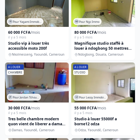
Pour Yagami Immob...
Pour Ngc Immo
YI
NI
60 000 FCFA
/mois
80 000 FCFA
/mois
il y a 5 mois
il y a 5 mois
Studio vip à louer très
Magnifique studio staffé à
accessible moto 200f
louer à ndogbong 50 mettres
de la route
Nkolmesseng, Yaoundé, Cameroun
Ndogbong, Douala, Cameroun
A LOUER
A LOUER
CHAMBRE
STUDIO
Pour Jordan Tchou...
Pour Lessy Immobi...
JT
LI
30 000 FCFA
/mois
55 000 FCFA
/mois
il y a 5 mois
il y a 5 mois
Tres belle chambre modern
Studio à louer 55000f a
quon vient de liberer a damas
borne12 odza
sainte marie ezala a 7min de
Damas, Yaoundé, Cameroun
Odza, Yaoundé, Cameroun
la route eau forage compteur
div...