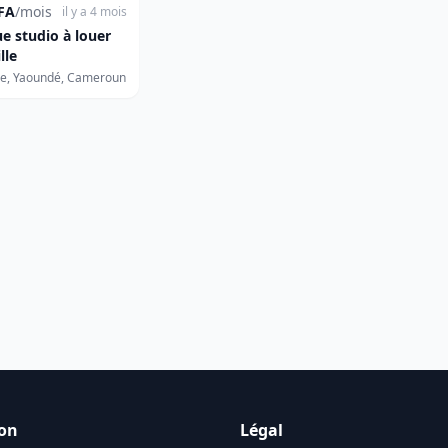
FA
/mois
il y a 4 mois
e studio à louer
lle
ue, Yaoundé, Cameroun
Voir 1 résultat(s)
on
Légal