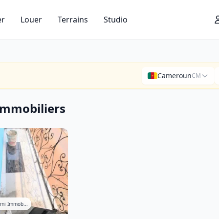
er
Louer
Terrains
Studio
–
Cameroun
CM
immobiliers
mi Immob...