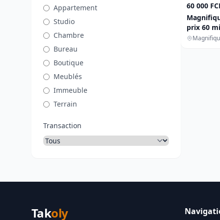
60 000 FC
Appartement
Bureau
Magnifiqu
Studio
Boutique
prix 60 mi
Chambre
Meublés
Magnifiq
Bureau
Terrain
Boutique
Immeuble
Meublés
Tous
Immeuble
Terrain
Transaction
Tak
oly
Navigati