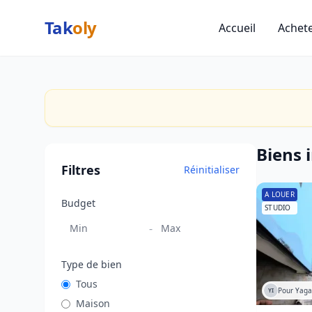
Tak
oly
Accueil
Achet
Votre budget
Montants en XAF
Transaction
Biens 
Tous
Filtres
Réinitialiser
A vendre
A louer
A LOUER
Budget
STUDIO
Type de bien
-
Maison
Type de bien
Appartement
Tous
Studio
Pour Yaga
YI
Maison
Chambre