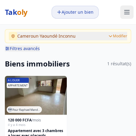
Tak
oly
Ajouter un bien
Votre budget
Pays
Cameroun
·
Yaoundé
·
Inconnu
–
Modifier
Cameroun
Montants en XAF
Filtres avancés
Ville
Transaction
Biens immobiliers
1 résultat(s)
Yaoundé
Tous
A vendre
Quartier
A LOUER
A louer
APPARTEMENT
Inconnu
Type de bien
Maison
Pour Raphael Mand...
RM
Appartement
120 000 FCFA
/mois
il y a 4 mois
Studio
Appartement avec 3 chambres
Chambre
a louer avec placards