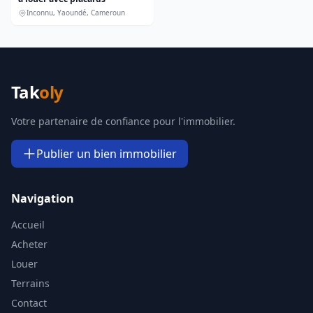
Inconnu, Yaoundé, Cameroun
Bureau
Boutique
Meublés
Terrain
Tak
oly
Immeuble
Tous
Votre partenaire de confiance pour l'immobilier.
Publier un bien immobilier
Voir 1 résultat(s)
Navigation
Accueil
Acheter
Louer
Terrains
Contact